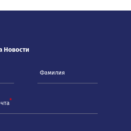
а Новости
очта