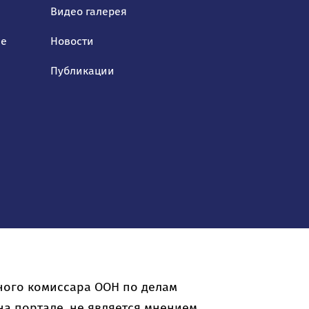
Видео галерея
ие
Новости
Публикации
ного комиссара ООН по делам
а портале, не является мнением