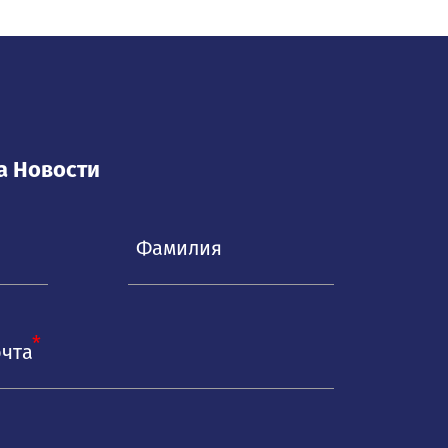
а Новости
очта