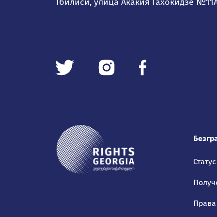
Тбилиси, улица Акакия Гахокидзе №11
Безгр
Статус
Получ
Права