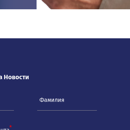
а Новости
очта