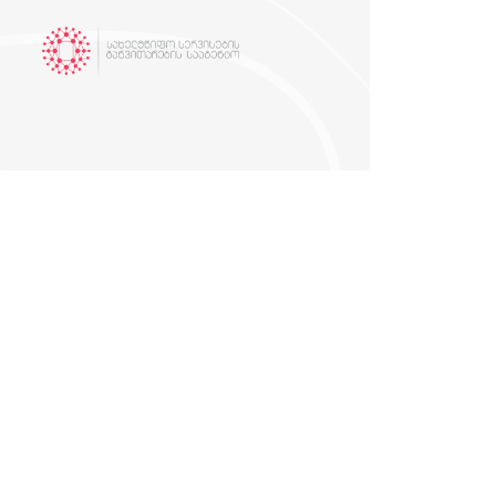
Агентство работает под
управлением
Министерства Юстиции
+99532 240 10 10
online@sda.gov.ge
https://sda.gov.ge/