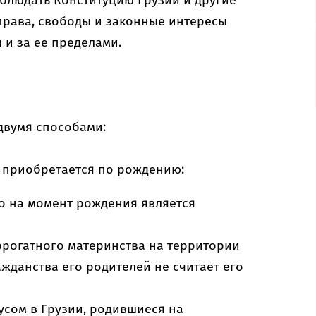
облюдать Конституцию Грузии и другие
права, свободы и законные интересы
 и за ее пределами.
двумя способами:
 приобретается по рождению:
го на момент рождения является
ррогатного материнства на территории
ажданства его родителей не считает его
тусом в Грузии, родившиеся на